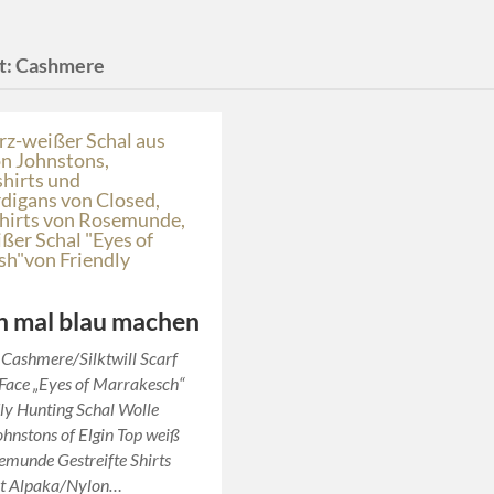
t:
Cashmere
h mal blau machen
 Cashmere/Silktwill Scarf
Face „Eyes of Marrakesch“
ly Hunting Schal Wolle
hnstons of Elgin Top weiß
emunde Gestreifte Shirts
it Alpaka/Nylon…