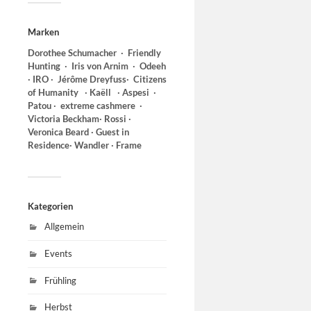
Marken
Dorothee Schumacher ∙ Friendly
Hunting
∙ Iris von Arnim ∙ Odeeh
∙ IRO ∙ Jérôme Dreyfuss∙
Citizens
of Humanity ∙ Kaëll ∙ Aspesi
∙
Patou ∙ extreme cashmere ∙
Victoria Beckham∙ Rossi ∙
Veronica Beard ∙ Guest in
Residence∙ Wandler ∙ Frame
Kategorien
Allgemein
Events
Frühling
Herbst