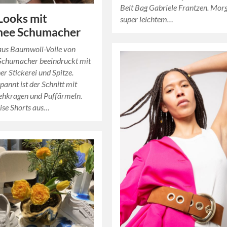
Belt Bag Gabriele Frantzen. Mor
Looks mit
super leichtem…
hee Schumacher
 aus Baumwoll-Voile von
Schumacher beeindruckt mit
er Stickerei und Spitze.
pannt ist der Schnitt mit
ehkragen und Puffärmeln.
ise Shorts aus…