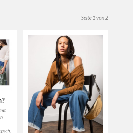
Seite 1 von 2
h?
mit
on
n
epsch,