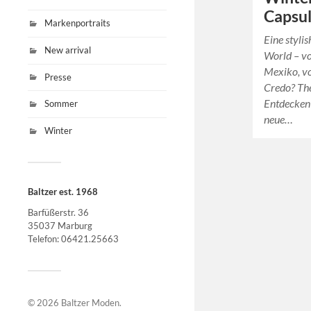
Capsul
Markenportraits
Eine styli
New arrival
World – v
Mexiko, vo
Presse
Credo? The
Entdecken 
Sommer
neue…
Winter
Baltzer est. 1968
Barfüßerstr. 36
35037 Marburg
Telefon: 06421.25663
© 2026
Baltzer Moden
.