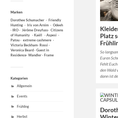
Marken
Dorothee Schumacher ∙ Friendly
Hunting
∙ Iris von Arnim ∙ Odeeh
Kleide
∙ IRO ∙ Jérôme Dreyfuss∙
Citizens
Platz 
of Humanity ∙ Kaëll ∙ Aspesi
∙
Patou ∙ extreme cashmere ∙
Frühli
Victoria Beckham∙ Rossi ∙
Veronica Beard ∙ Guest in
So langsam
Residence∙ Wandler ∙ Frame
Euren Sch
Fehlt Euch
den Wald 
dann ist d
Kategorien
Allgemein
Events
Frühling
Dorot
Winte
Herbst