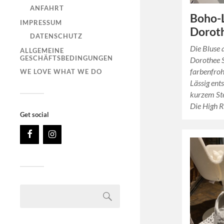
ANFAHRT
Boho-
IMPRESSUM
Dorot
DATENSCHUTZ
Die Bluse
ALLGEMEINE
GESCHÄFTSBEDINGUNGEN
Dorothee 
farbenfroh
WE LOVE WHAT WE DO
Lässig ents
kurzem St
Die High R
Get social