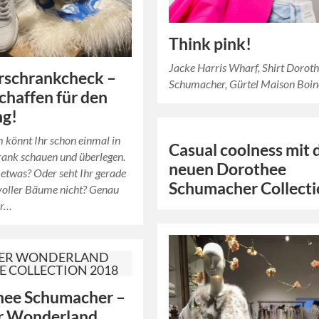
Think pink!
Jacke Harris Wharf, Shirt Dorot
rschrankcheck –
Schumacher, Gürtel Maison Boin
schaffen für den
ng!
 könnt Ihr schon einmal in
Casual coolness mit 
rank schauen und überlegen.
neuen Dorothee
 etwas? Oder seht Ihr gerade
Schumacher Collect
voller Bäume nicht? Genau
er…
hee Schumacher –
r Wonderland