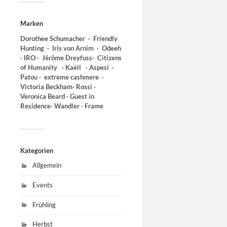
Marken
Dorothee Schumacher ∙ Friendly
Hunting
∙ Iris von Arnim ∙ Odeeh
∙ IRO ∙ Jérôme Dreyfuss∙
Citizens
of Humanity ∙ Kaëll ∙ Aspesi
∙
Patou ∙ extreme cashmere ∙
Victoria Beckham∙ Rossi ∙
Veronica Beard ∙ Guest in
Residence∙ Wandler ∙ Frame
Der He
Schöne Br
Kategorien
goldene J
Allgemein
Mara, bedr
Kleid und 
Events
Frühling
Herbst