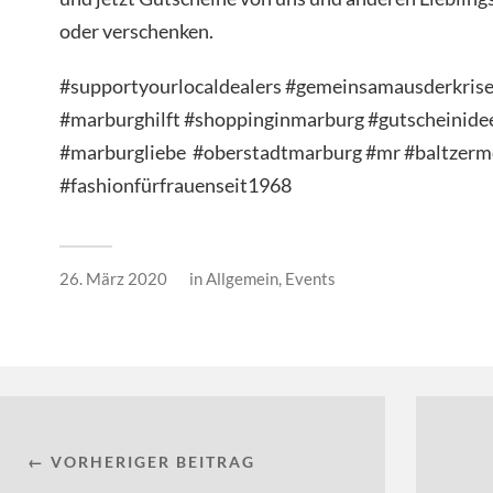
oder verschenken.
#supportyourlocaldealers #gemeinsamausderkris
#marburghilft #shoppinginmarburg #gutscheinide
#marburgliebe #oberstadtmarburg #mr #baltzer
#fashionfürfrauenseit1968
26. März 2020
in
Allgemein
,
Events
← VORHERIGER BEITRAG