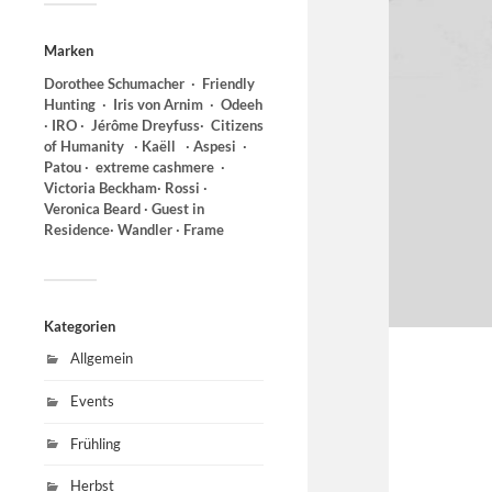
Marken
Dorothee Schumacher ∙ Friendly
Hunting
∙ Iris von Arnim ∙ Odeeh
∙ IRO ∙ Jérôme Dreyfuss∙
Citizens
of Humanity ∙ Kaëll ∙ Aspesi
∙
Patou ∙ extreme cashmere ∙
Victoria Beckham∙ Rossi ∙
Veronica Beard ∙ Guest in
Residence∙ Wandler ∙ Frame
Kategorien
Allgemein
Events
Frühling
Herbst