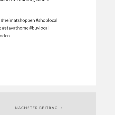
e #heimatshoppen #shoplocal
e #stayathome #buylocal
moden
NÄCHSTER BEITRAG →