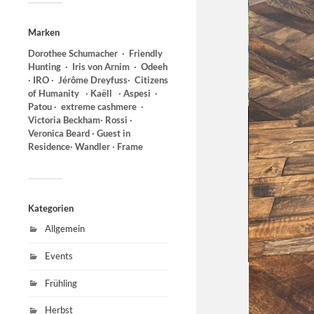
Marken
Dorothee Schumacher ∙ Friendly
Hunting
∙ Iris von Arnim ∙ Odeeh
∙ IRO ∙ Jérôme Dreyfuss∙
Citizens
of Humanity ∙ Kaëll ∙ Aspesi
∙
Patou ∙ extreme cashmere ∙
Victoria Beckham∙ Rossi ∙
Veronica Beard ∙ Guest in
Residence∙ Wandler ∙ Frame
Kategorien
Allgemein
Events
Frühling
Herbst