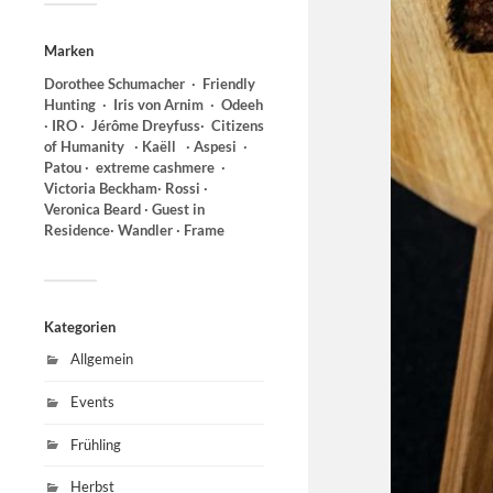
Marken
Dorothee Schumacher ∙ Friendly
Hunting
∙ Iris von Arnim ∙ Odeeh
∙ IRO ∙ Jérôme Dreyfuss∙
Citizens
of Humanity ∙ Kaëll ∙ Aspesi
∙
Patou ∙ extreme cashmere ∙
Victoria Beckham∙ Rossi ∙
Veronica Beard ∙ Guest in
Residence∙ Wandler ∙ Frame
Kategorien
Allgemein
Events
Frühling
Herbst