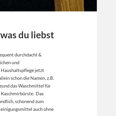
 was du liebst
sequent durchdacht &
lichen und
e Haushaltspflege jetzt
allein schon die Namen, z.B.
reund das Waschmittel für
te Kaschmirbürste. Das
eundlich, schonend zum
einigungsmittel auch ohne