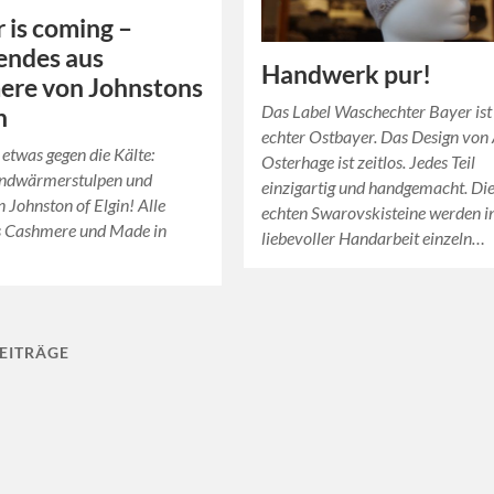
 is coming –
ndes aus
Handwerk pur!
ere von Johnstons
Das Label Waschechter Bayer ist
n
echter Ostbayer. Das Design von
etwas gegen die Kälte:
Osterhage ist zeitlos. Jedes Teil
andwärmerstulpen und
einzigartig und handgemacht. Di
 Johnston of Elgin! Alle
echten Swarovskisteine werden i
us Cashmere und Made in
liebevoller Handarbeit einzeln…
EITRÄGE