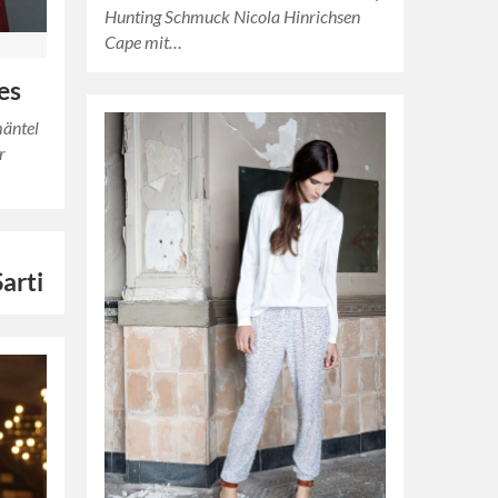
Hunting Schmuck Nicola Hinrichsen
Cape mit…
es
mäntel
r
Sarti