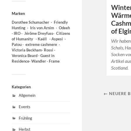
Winter
Marken
Wärme
Cashm
Dorothee Schumacher ∙ Friendly
Hunting
∙ Iris von Arnim ∙ Odeeh
of Elgi
∙ IRO ∙ Jérôme Dreyfuss∙
Citizens
of Humanity ∙ Kaëll ∙ Aspesi
∙
Wir haben 
Patou ∙ extreme cashmere ∙
Schals, H
Victoria Beckham∙ Rossi ∙
Socken von
Veronica Beard ∙ Guest in
Artikel a
Residence∙ Wandler ∙ Frame
Scotland.
Kategorien
← NEUERE B
Allgemein
Events
Frühling
Herbst