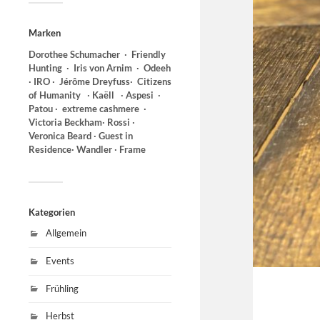
Marken
Dorothee Schumacher ∙ Friendly
Hunting
∙ Iris von Arnim ∙ Odeeh
∙ IRO ∙ Jérôme Dreyfuss∙
Citizens
of Humanity ∙ Kaëll ∙ Aspesi
∙
Patou ∙ extreme cashmere ∙
Victoria Beckham∙ Rossi ∙
Veronica Beard ∙ Guest in
Residence∙ Wandler ∙ Frame
Kategorien
Allgemein
Events
Frühling
Herbst